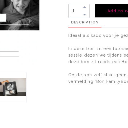
Add to c
DESCRIPTION
Ideaal als kado voor je ge
In deze bon zit een fotose
sessie kiezen we tijdens ee
deze bon zit reeds een Bo
Op de bon zelf staat geen
vermelding 'Bon FamilyBox