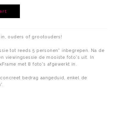
art
zin, ouders of grootouders!
ssie tot reeds 5 personen* inbegrepen. Na de
n viewingsessie de mooiste foto's uit. In
xFrame met 8 foto's afgewerkt in.
 concreet bedrag aangeduid, enkel de
'.