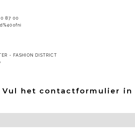
20 87 00
d%40ofni
ER - FASHION DISTRICT
0
Vul het contactformulier in