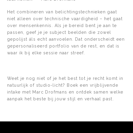
Het combineren van belichtingstechnieken gaat
niet alleen over technische vaardigheid – het gaat
over mensenkennis. Als je bereid bent je aan te
passen, geef je je subject beelden die zowel
gepolijst áls echt aanvoelen. Dat onderscheidt een
gepersonaliseerd portfolio van de rest, en dat is
waar ik bij elke sessie naar streef.
Weet je nog niet of je het best tot je recht komt in
natuurlijk of studio-licht? Boek een vrijblijvende
intake met Marc Drofmans en ontdek samen welke
aanpak het beste bij jouw stijl en verhaal past.