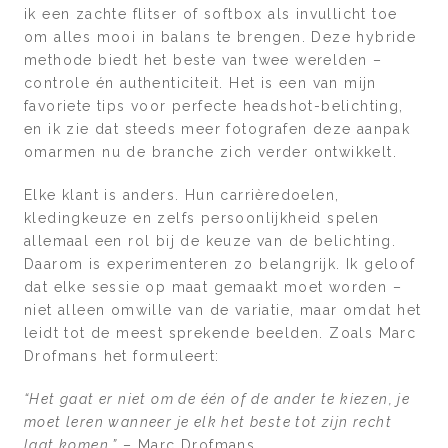
ik een zachte flitser of softbox als invullicht toe
om alles mooi in balans te brengen. Deze hybride
methode biedt het beste van twee werelden –
controle én authenticiteit. Het is een van mijn
favoriete tips voor perfecte headshot-belichting,
en ik zie dat steeds meer fotografen deze aanpak
omarmen nu de branche zich verder ontwikkelt.
Elke klant is anders. Hun carrièredoelen,
kledingkeuze en zelfs persoonlijkheid spelen
allemaal een rol bij de keuze van de belichting.
Daarom is experimenteren zo belangrijk. Ik geloof
dat elke sessie op maat gemaakt moet worden –
niet alleen omwille van de variatie, maar omdat het
leidt tot de meest sprekende beelden. Zoals Marc
Drofmans het formuleert:
“Het gaat er niet om de één of de ander te kiezen, je
moet leren wanneer je elk het beste tot zijn recht
laat komen.”
– Marc Drofmans