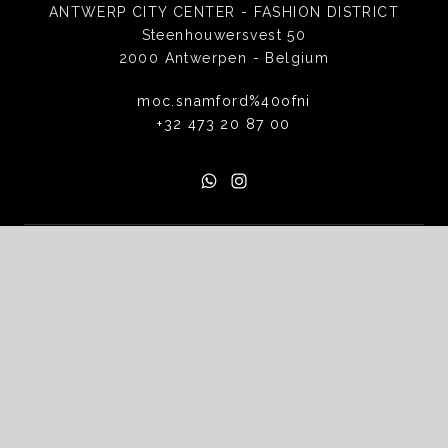
ANTWERP CITY CENTER - FASHION DISTRICT
Steenhouwersvest 50
2000 Antwerpen - Belgium
moc.snamford%40ofni
+32 473 20 87 00